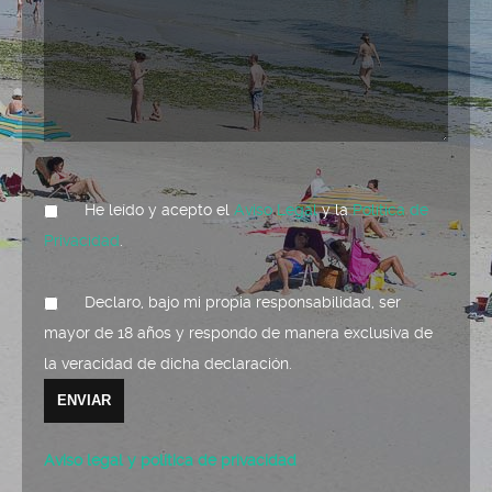
He leído y acepto el
Aviso Legal
y la
Política de
Privacidad
.
Declaro, bajo mi propia responsabilidad, ser
mayor de 18 años y respondo de manera exclusiva de
la veracidad de dicha declaración.
Aviso legal y política de privacidad