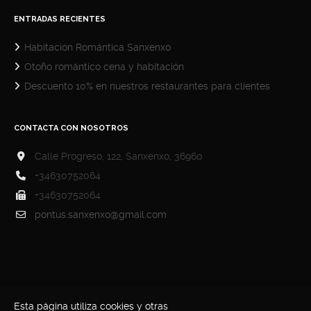
ENTRADAS RECIENTES
Habitación Romántica Sanxenxo
Otoño romántico cena y habitación
Descuento 10% en nuestros restaurantes para clientes
CONTACTA CON NOSOTROS
Calle Progreso, 122, Sanxenxo, 36960
+34630752064
+34630752064
pontus.sanxenxo@gmail.com
Esta página utiliza cookies y otras