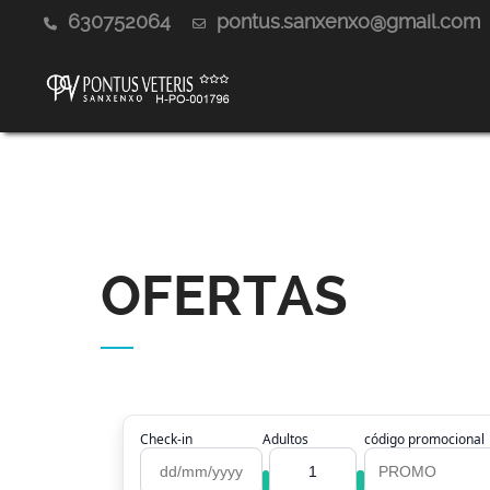
630752064
pontus.sanxenxo@gmail.com
OFERTAS
Check-in
Adultos
código promocional