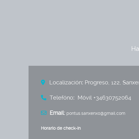
Ha
Localización
:
Progreso, 122, Sanx
Telefóno
:
Móvil +34630752064
Email:
pontus.sanxenxo@gmail.com
Horario de
check
-
in