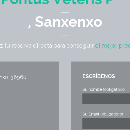
, Sanxenxo
z tu reserva directa para conseguir
el mejor prec
ESCRÍBENOS
enxo, 36960
Su nombe (obligatorio)
Su Email (obligatorio)