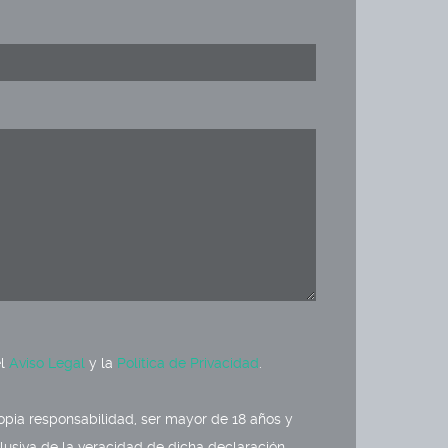
el
Aviso Legal
y la
Política de Privacidad
.
opia responsabilidad, ser mayor de 18 años y
usiva de la veracidad de dicha declaración.