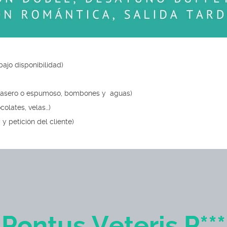
jo disponibilidad)
casero o espumoso, bombones y aguas)
lates, velas…)
y petición del cliente)
Pontus Veteris P***