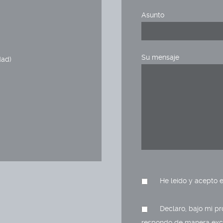
Asunto
Su mensaje
dad)
He leído y acepto 
Declaro, bajo mi pr
respondo de manera excl