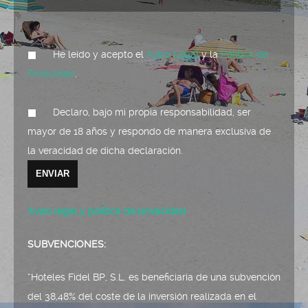
He leído y acepto el
Aviso Legal
y la
Política de
Privacidad
.
Declaro, bajo mi propia responsabilidad, ser
mayor de 18 años y respondo de manera exclusiva de
la veracidad de dicha declaración.
Aviso legal y política de privacidad
SUBVENCIONES:
“Hoteles Fidel BP, S.L. es beneficiaria de una subvención
del 38,48% del coste de la inversión realizada en el