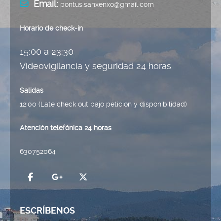
Email:
pontus.sanxenxo@gmail.com
Horario de
check
-
in
15:00 a 23:30
Videovigilancia y seguridad 24 horas
Salidas
12:00 (Late check out bajo petición y disponibilidad)
Atención telefónica 24 horas
630752064
ESCRÍBENOS