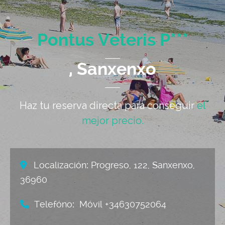
Pontus Veteris P***
, Sanxenxo
Haz tu reserva directa para conseguir
el
mejor precio.
Localización
:
Progreso, 122, Sanxenxo,
36960
Telefóno
:
Móvil +34630752064